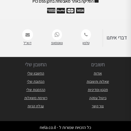
הסליקה באתר מאובטחת בתקן PCI DSS
דברי איתנו
טלפון
וואטסאפ
דוא"ל
חשובים
החשבון שלי
אודות
החשבון שלי
שאלות ותשובות
הכתובת שלי
תקנון ומדיניות
ההזמנות שלי
ביטול עסקה
רשימת משאלות
צור קשר
עגלת קניות
כל הזכויות שמורות ל - nela.co.il