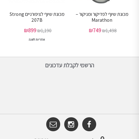
מכונת שיוף לפדיקור ומניקור –
מכונת שיוף לציפורניים Strong
207B
Marathon
המחיר
המחיר
המחיר
המחיר
₪
899
₪
749
₪
1,190
₪
1,498
המקורי
הנוכחי
המקורי
הנוכחי
אחריות לשנה
היה:
הוא:
היה:
הוא:
₪899.
₪1,190.
₪749.
₪1,498.
הרשמי לקבלת עדכונים