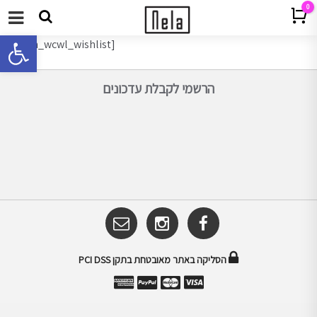
0
Cart
תפריט
פתח 
[yith_wcwl_wishlist]
הרשמי לקבלת עדכונים
הסליקה באתר מאובטחת בתקן PCI DSS