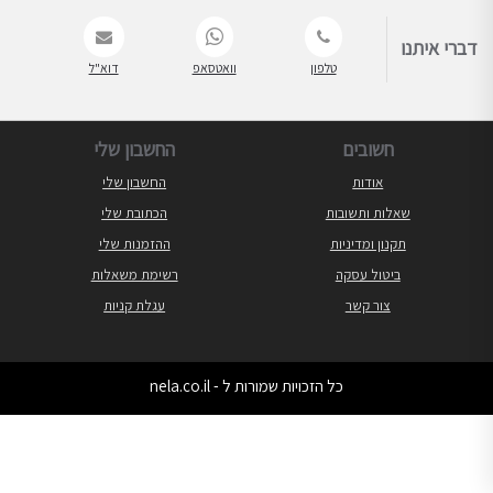
דברי איתנו
טלפון
וואטסאפ
דוא"ל
חשובים
החשבון שלי
אודות
החשבון שלי
שאלות ותשובות
הכתובת שלי
תקנון ומדיניות
ההזמנות שלי
ביטול עסקה
רשימת משאלות
צור קשר
עגלת קניות
כל הזכויות שמורות ל - nela.co.il