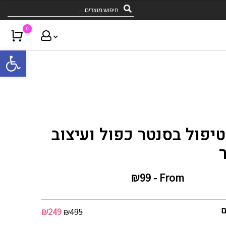
0
Cart
פתח 
ן שלי
יפול בסנטר כפול ועיצוב
₪
99
From -
₪
249
₪
495