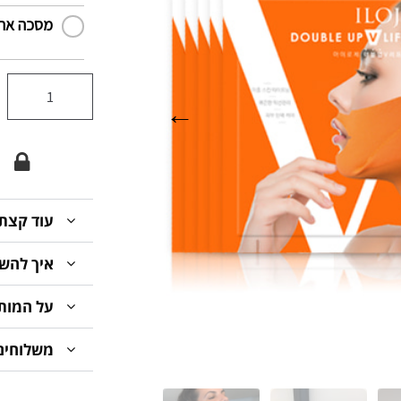
מסכה אח
עוד קצת 
איך להש
על המות
משלוחים