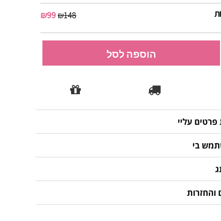
ת
₪
99
₪
148
הוספה לסל
פרטים עליי
תמש בי
ג
 והחזרות