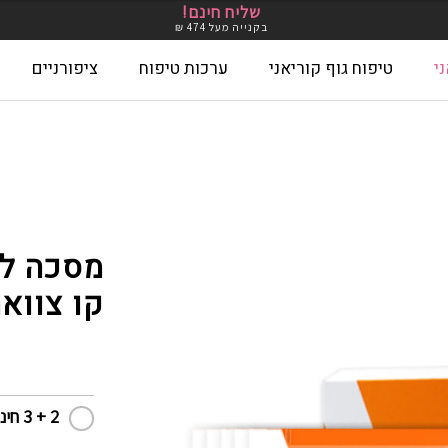
שליח חינם!
בקנייה מעל 474 ₪
י
טיפוח גוף קוריאני
ערכות טיפוח
ציפורניים
Unsubscrib
Wishlist
אודות
ביטול עסקה
בלוג
גלריות מוצרים מתחלפות
החשבו
יד לאינטסטגרם
צרי קשר
שאלות ותשובות
תקנון שימוש ומדיניות פרטיות
מסכה לט
קו צוואר
2 + 3 חינם