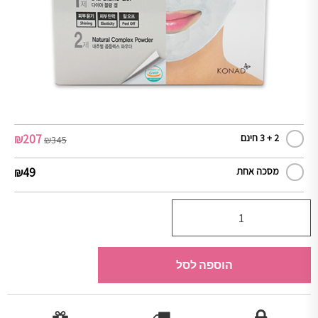
₪
207
2 + 3 חינם
₪
345
₪
49
מסכה אחת
הוספה לסל