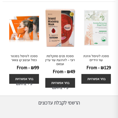
מסכה לטיפול והזנת
מסכת פנים מתקלפת
מסכה לטיפול בסנטר
עור הידיים
רובי – להרגעת עור עדין
כפול ועיצוב קו צוואר
ועמום
From -
₪
99
From -
₪
129
From -
₪
49
בחר אפשרויות
בחר אפשרויות
בחר אפשרויות
3 + 2 חינם
3 + 2 חינם
הרשמי לקבלת עדכונים