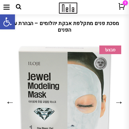
0
Cart
תפריט
פתח 
מסכת פנים מתקלפת אבקת יהלומים – הבהרת עור
הפנים
מבצע!