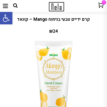
0
Cart
תפריט
פתח 
קרם ידיים טבעי בניחוח Mango – קונאד
₪
24