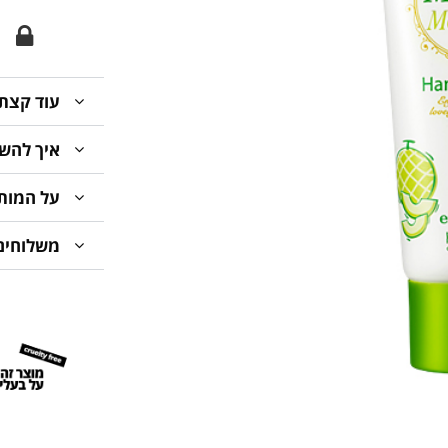
עוד קצת 
איך להש
על המות
משלוחים