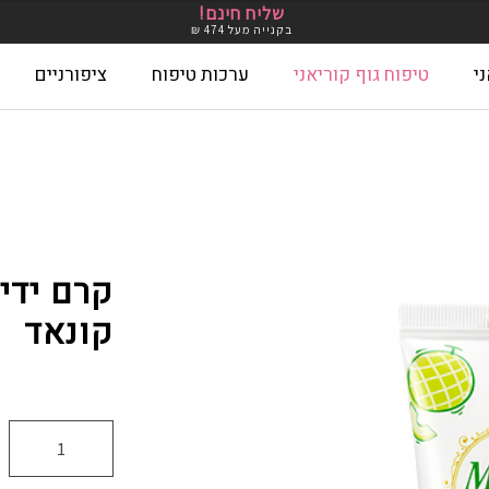
שליח חינם!
בקנייה מעל 474 ₪
י
טיפוח גוף קוריאני
ערכות טיפוח
ציפורניים
Unsubscrib
Wishlist
אודות
ביטול עסקה
בלוג
גלריות מוצרים מתחלפות
החשבו
יד לאינטסטגרם
צרי קשר
שאלות ותשובות
תקנון שימוש ומדיניות פרטיות
קונאד