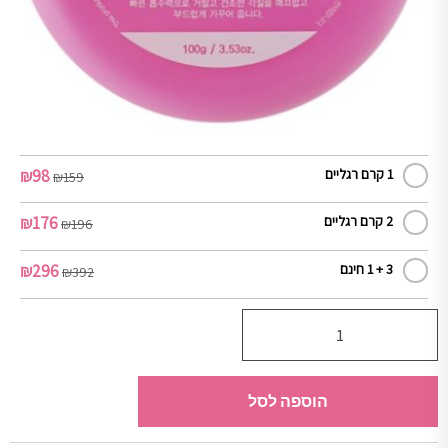
₪
98
1 קרם רגליים
₪
159
₪
176
2 קרם רגליים
₪
196
₪
296
3 + 1 חינם
₪
392
הוספה לסל