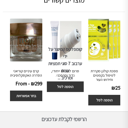
קומפלקס המיוצר על
ידי
ערבוב 7 סוגי תמציות
אצות
מסכת קולגן מקררת
סרום לעיניים ייחודי,
קרם עיניים קוריאני
לטיפול בקמטים
נדיר ומהפכני.
הסדרה האקסקלוסיבית
ומרכיב ...
וחידוש העור
From -
₪
299
₪
249
₪
167
הוספה לסל
₪
25
בחר אפשרויות
הוספה לסל
הרשמי לקבלת עדכונים