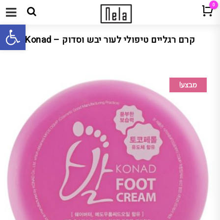
0
Cart
תפריט
פתח 
קרם רגליים טיפולי לעור יבש וסדוק – Konad
מבצע!