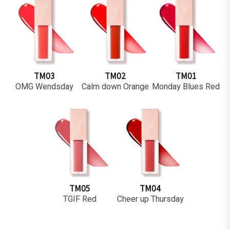
TM03
TM02
TM01
OMG Wendsday
Calm down Orange
Monday Blues Red
TM05
TM04
TGIF Red
Cheer up Thursday