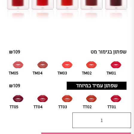
TM05
TM04
TM03
TM02
TM01
TT05
TT04
TT03
TT02
TT01