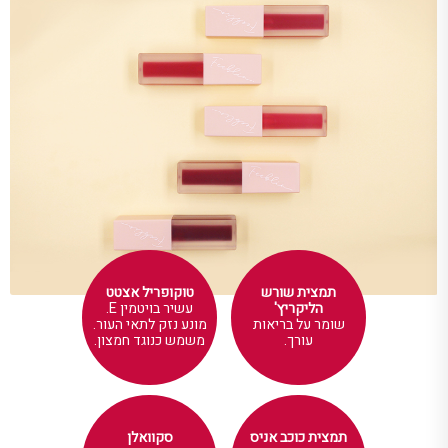
תמצית שורש
טוקופריל אצטט
הליקריץ'
עשיר בויטמין E.
שומר על בריאות
מונע נזק לתאי העור.
עורך.
משמש כנוגד חמצון.
תמצית כוכב אניס
סקוואלן