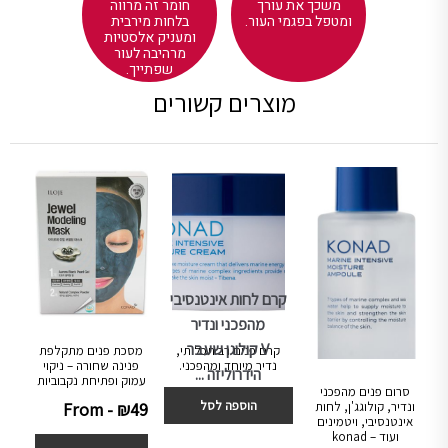
משכך את עורך
חומר זה מרווה
ומטפל בפגמי העור.
בלחות מירבית
ומעניק אלסטיות
מרהיבה לעור
שפתייך.
מוצרים קשורים
קרם לחות אינטנסיבי
מהפכני ונדיר
V קולוגן שעבר
קרם פנים רב תכליתי,
מסכת פנים מתקלפת
נדיר מיוחד ומהפכני.
פנינה שחורה – ניקוי
הידרוליזה ...
עמוק ופתיחת נקבוביות
₪
389
₪
299
סרום פנים מהפכני
הוספה לסל
From -
₪
49
ונדיר, קולוגג'ן, לחות
אינטנסיבי, ויטמינים
ועוד – konad