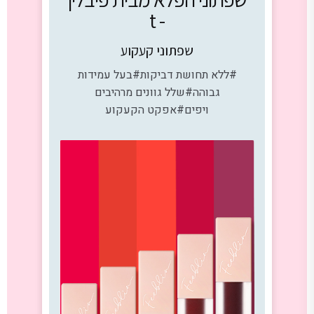
- t
שפתוני קעקוע
#ללא תחושת דביקות#בעל עמידות
גבוהה#שלל גוונים מרהיבים
ויפים#אפקט הקעקוע