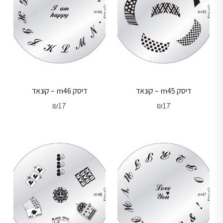
דיסק m45 – קונאד
דיסק m46 – קונאד
₪
17
₪
17