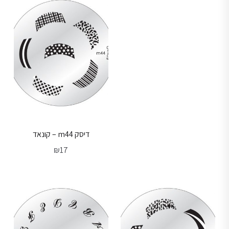
דיסק m44 – קונאד
₪
17