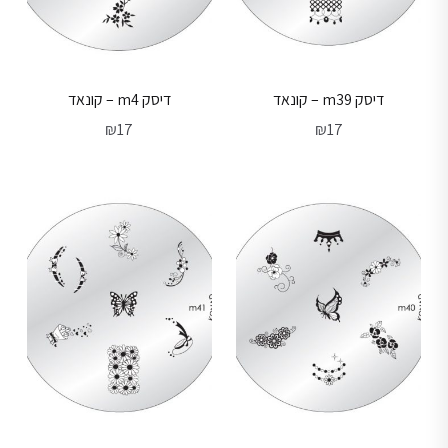
דיסק m39 – קונאד
דיסק m4 – קונאד
₪
17
₪
17