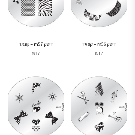
דיסק m56 – קונאד
דיסק m57 – קונאד
₪
17
₪
17