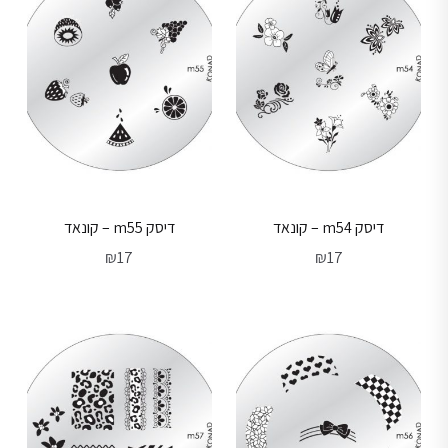
דיסק m54 – קונאד
דיסק m55 – קונאד
₪
17
₪
17