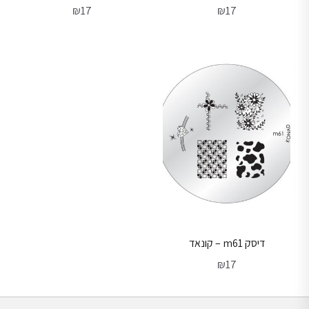
₪
17
₪
17
דיסק m61 – קונאד
₪
17