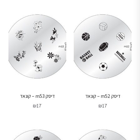
דיסק m52 – קונאד
דיסק m53 – קונאד
₪
17
₪
17