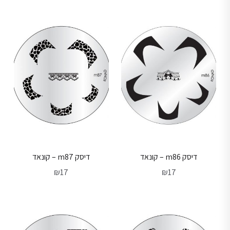
דיסק m86 – קונאד
דיסק m87 – קונאד
₪
17
₪
17