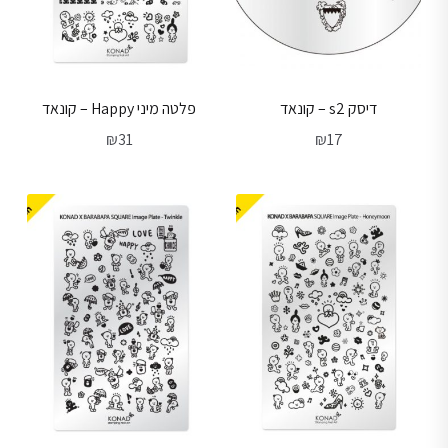
דיסק s2 – קונאד
פלטה מיני Happy – קונאד
₪
31
₪
17