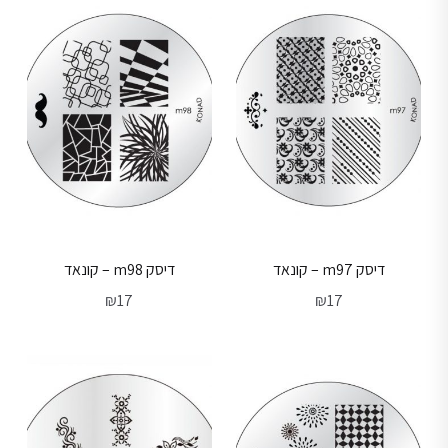
דיסק m97 – קונאד
דיסק m98 – קונאד
₪
17
₪
17