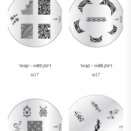
דיסק m88 – קונאד
דיסק m89 – קונאד
₪
17
₪
17